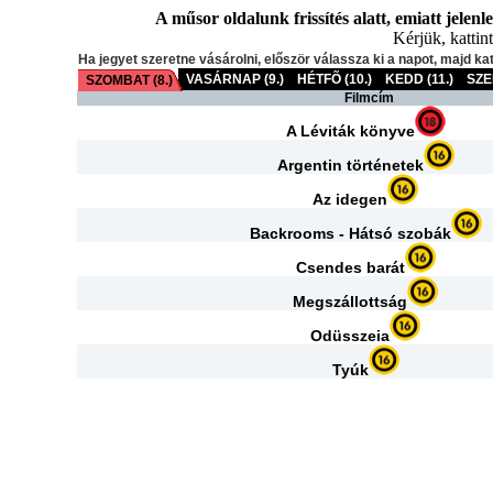
A műsor oldalunk frissítés alatt, emiatt jelenl
Kérjük, kattint
Ha jegyet szeretne vásárolni, először válassza ki a napot, majd ka
VASÁRNAP (9.)
HÉTFÕ (10.)
KEDD (11.)
SZE
SZOMBAT (8.)
Filmcím
A Léviták könyve
Argentin történetek
Az idegen
Backrooms - Hátsó szobák
Csendes barát
Megszállottság
Odüsszeia
Tyúk