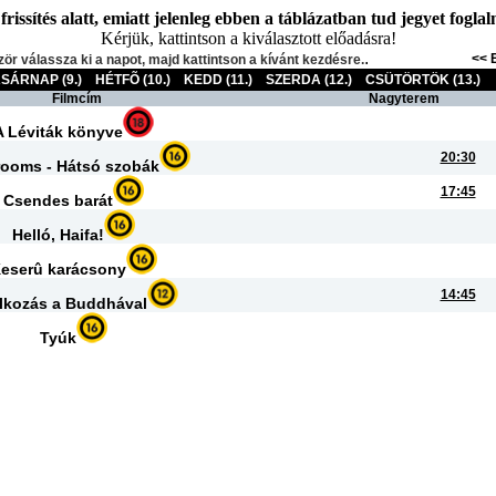
issítés alatt, emiatt jelenleg ebben a táblázatban tud jegyet foglalni
Kérjük, kattintson a kiválasztott előadásra!
.
<< 
zör válassza ki a napot, majd kattintson a kívánt kezdésre.
SÁRNAP (9.)
HÉTFÕ (10.)
KEDD (11.)
SZERDA (12.)
CSÜTÖRTÖK (13.)
Filmcím
Nagyterem
A Léviták könyve
20:30
ooms - Hátsó szobák
17:45
Csendes barát
Helló, Haifa!
eserû karácsony
14:45
álkozás a Buddhával
Tyúk