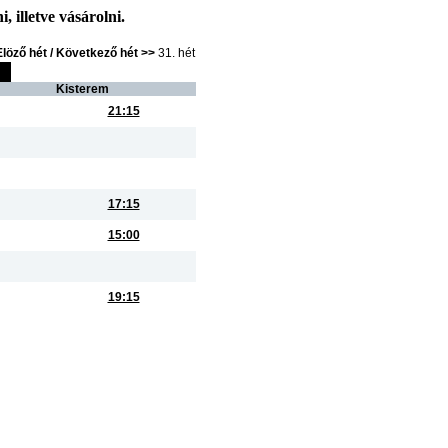
, illetve vásárolni.
Elöző hét /
Következő hét >>
31. hét
Kisterem
21:15
17:15
15:00
19:15