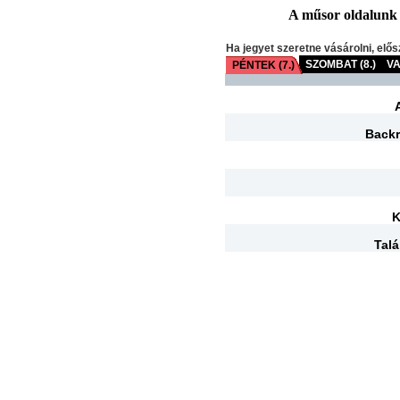
A műsor oldalunk fr
Ha jegyet szeretne vásárolni, elős
SZOMBAT (8.)
VA
PÉNTEK (7.)
Backr
K
Tal